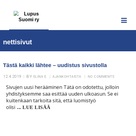
nettisivut
Tästä kaikki lähtee – uudistus sivustolla
12.4.2019
BY
ELINA E.
AJANKOHTAISTA
NO COMMENTS
Sivujen uusi herääminen Tätä on odotettu, jolloin
yhdistyksemme saa esittää uuden ulkoasun. Se ei
kuitenkaan tarkoita sitä, että luomistyö
olisi